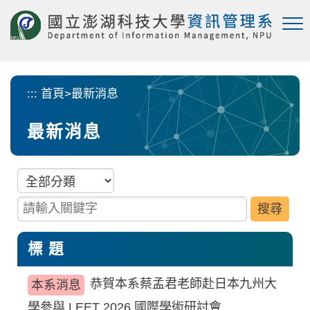
跳
到
主
要
內
容
:::
首頁
>
最新消息
區
塊
最新消息
分類項目
請輸入關鍵字
標 題
恭賀本系蔡孟君老師赴日本九州大
本系消息
學參與 LEET 2026 國際學術研討會