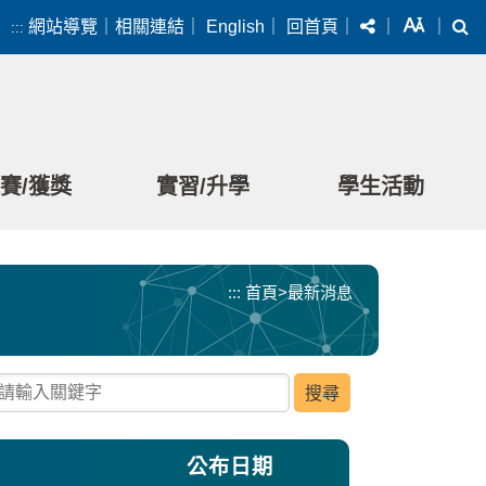
分享
字級
搜
網站導覽
｜
相關連結
｜
English
｜
回首頁
｜
｜
｜
:::
賽/獲獎
實習/升學
學生活動
:::
首頁
>
最新消息
請輸入關鍵字
公布日期