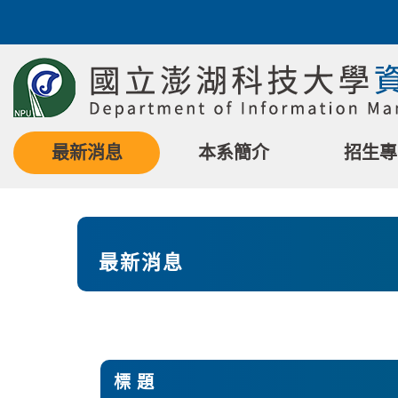
跳
到
主
要
內
容
區
最新消息
本系簡介
招生專
塊
最新消息
標 題