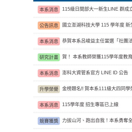
115級日間部大一新生LINE 群成
本系消息
國立澎湖科技大學 115 學年度
公告訊息
恭賀本系呂峻益主任當選「社團
本系消息
賀！ 本系教師榮獲115學年度
研究計畫
澎科大資管系官方 LINE ID 公告
本系消息
金榜題名!! 賀本系111級大四同學榮登
升學榮譽
115學年度 招生專區已上線
本系消息
力拔山河、跑出自我！本系勇奪
競賽獲獎