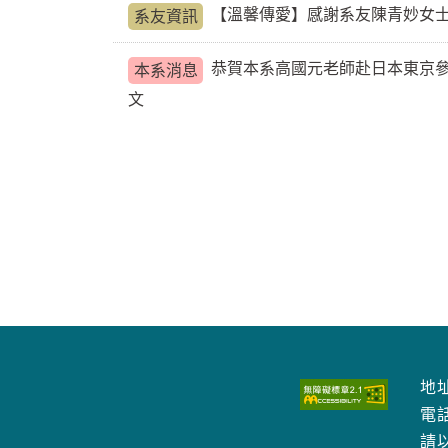
【溫馨傳愛】感謝系友陳青妙女
系友資訊
恭賀本系高國元老師赴日本東京參與 2026 I
本系消息
文
地址
電
請以