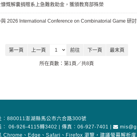
士慷慨解囊捐贈系上急難救助金，獲頒教育部殊榮
nternational Conference on Combinatorial Game
前往頁
第一頁
上一頁
前往
下一頁
最末頁
所在頁數：第1頁／共8頁
︰880011澎湖縣馬公市六合路300號
話︰
06-926-4115轉3402
|
傳真︰06-927-7401
|
mis@gm
 Chrome、Edge、Safari、Firefox 瀏覽
，
建議螢幕解析度10