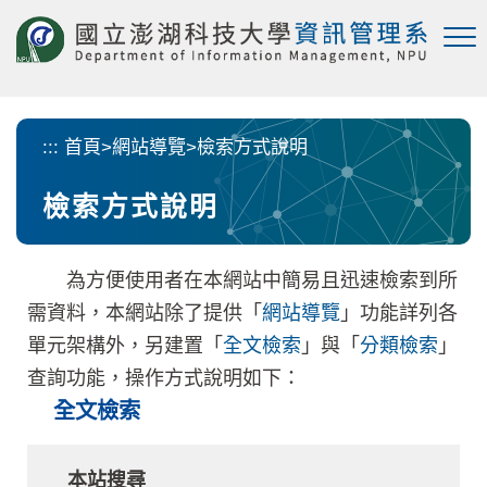
跳
到
主
要
內
容
:::
首頁
>
網站導覽
>
檢索方式說明
區
塊
檢索方式說明
為方便使用者在本網站中簡易且迅速檢索到所
需資料，本網站除了提供「
網站導覽
」功能詳列各
單元架構外，另建置「
全文檢索
」與「
分類檢索
」
查詢功能，操作方式說明如下：
全文檢索
本站搜尋