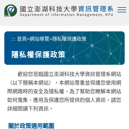
跳
到
主
要
內
容
:::
首頁
>
網站導覽
>
隱私權保護政策
區
塊
隱私權保護政策
歡迎您蒞臨國立澎湖科技大學資訊管理系網站
（以下簡稱本網站），本網站尊重並保護您使用網
際網路時的安全及隱私權，為了幫助您瞭解本網站
如何蒐集、應用及保護您所提供的個人資訊，請您
詳細閱讀下列資訊。
關於政策適用範圍