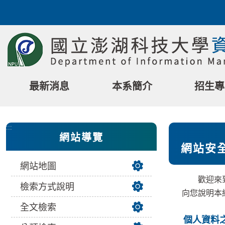
跳
到
主
要
內
容
區
最新消息
本系簡介
招生專
塊
:::
網站導覽
網站安
網站地圖
歡迎來到國
檢索方式說明
向您說明本
全文檢索
個人資料