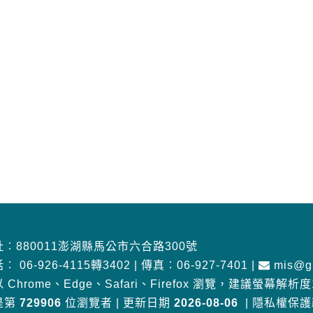
︰880011澎湖縣馬公市六合路300號
話︰
06-926-4115轉3402
|
傳真︰06-927-7401
|
mis@gm
 Chrome、Edge、Safari、Firefox 瀏覽
，
建議螢幕解析度10
是第
729906
位瀏覽者
|
更新日期
2026-08-06
|
隱私權保護