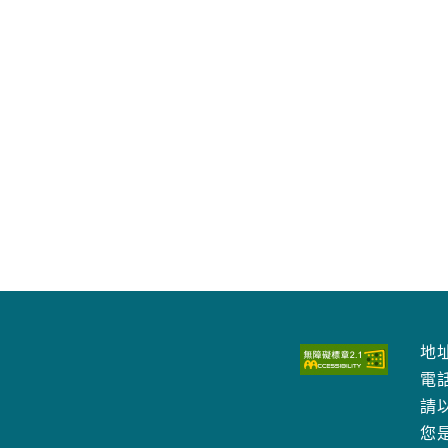
地址
電
請以
您