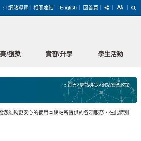
分享
字級
搜
網站導覽
｜
相關連結
｜
English
｜
回首頁
｜
｜
｜
:::
賽/獲獎
實習/升學
學生活動
:::
首頁
>
網站導覽
>
網站安全政策
您能夠更安心的使用本網站所提供的各項服務，在此特別