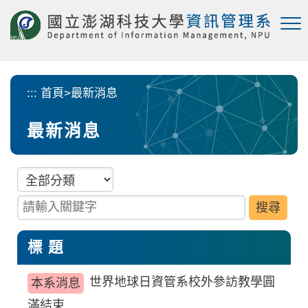
跳
到
主
要
內
容
:::
首頁
>
最新消息
區
塊
最新消息
分類項目
請輸入關鍵字
標 題
世界地球日資管系校外參訪教學圓
本系消息
滿結束