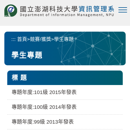
跳
到
主
要
內
容
:::
首頁
>
競賽/獲獎
>
學生專題
區
塊
學生專題
標 題
專題年度:101級 2015年發表
專題年度:100級 2014年發表
專題年度:99級 2013年發表