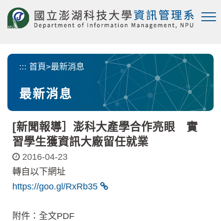
跳
到
主
要
內
容
:::
首頁
>
最新消息
區
塊
最新消息
[新聞報導］澎科大產學合作亮眼 實
習學生獲資訊大廠留任就業
2016-04-23
轉自以下網址
https://goo.gl/RxRb35
附件：全文PDF