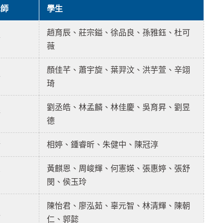
老師
學生
趙育辰、莊宗鎰、徐品良、孫雅鈺、杜可
倫
薇
顏佳芊、蕭宇旋、葉羿汶、洪芋萱、辛翊
儒
琦
劉丞皓、林孟麟、林佳慶、吳育昇、劉昱
清
德
清
相婷、鍾睿昕、朱健中、陳冠淳
黃麒恩、周峻輝、何憲媖、張惠婷、張舒
豪
閔、侯玉玲
陳怡君、廖泓茹、辜元智、林清輝、陳朝
益
仁、郭懿