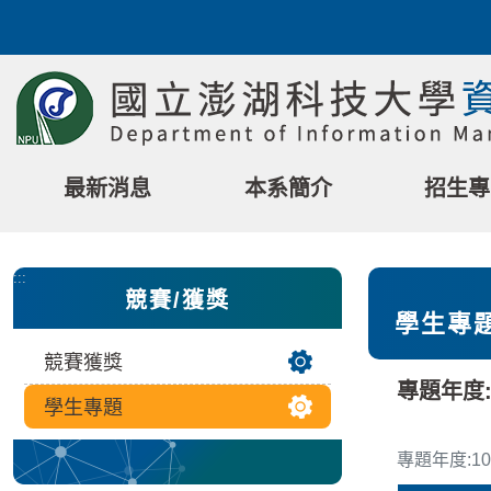
跳
到
主
要
內
容
區
最新消息
本系簡介
招生專
塊
:::
競賽/獲獎
學生專
競賽獲獎
專題年度:
學生專題
專題年度:10