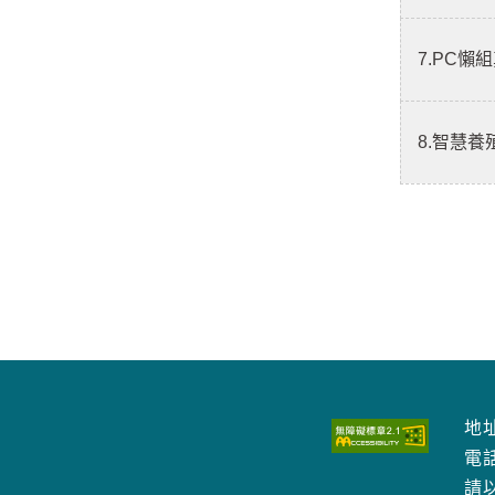
7.PC懶組
8.智慧
地址
電
請以