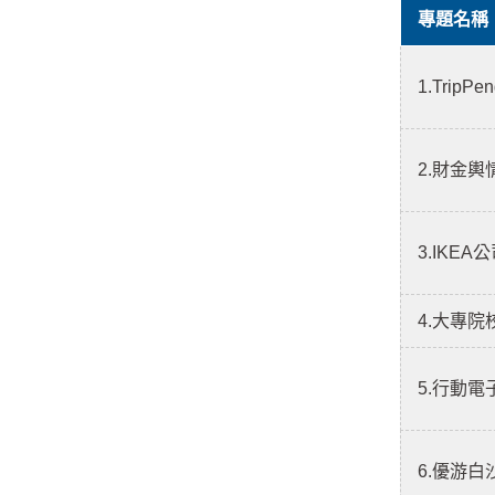
專題名稱
1.Trip
2.財金
3.IKE
4.大專
5.行動
6.優游白