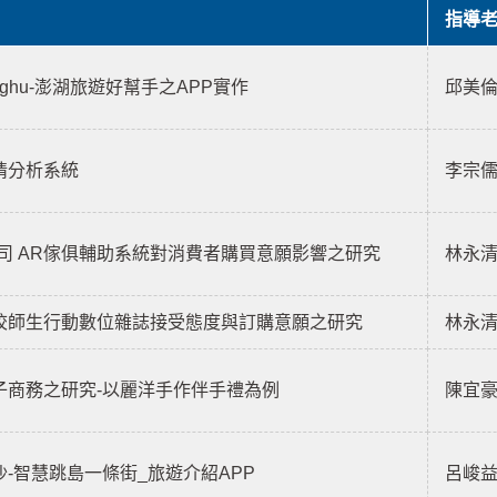
指導
Penghu-澎湖旅遊好幫手之APP實作
邱美
輿情分析系統
李宗
A公司 AR傢俱輔助系統對消費者購買意願影響之研究
林永
院校師生行動數位雜誌接受態度與訂購意願之研究
林永
電子商務之研究-以麗洋手作伴手禮為例
陳宜
沙-智慧跳島一條街_旅遊介紹APP
呂峻