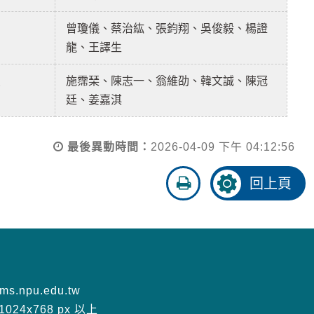
曾瓊儀、蔡治紘、張鈞翔、吳俊毅、楊證
宇
龍、王譯生
施霈琹、陳志一、翁維劭、韓文誠、陳冠
亮
廷、姜嘉淇
最後異動時間：
2026-04-09 下午 04:12:56
友
回上頁
善
列
印
s.npu.edu.tw
24x768 px 以上