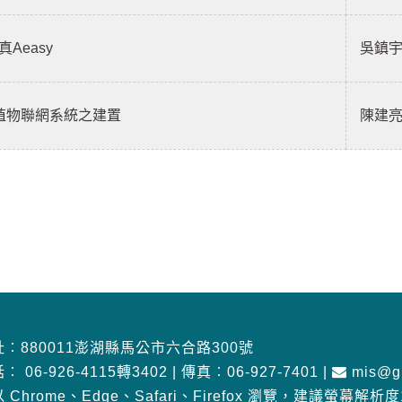
真Aeasy
吳鎮
養殖物聯網系統之建置
陳建
︰880011澎湖縣馬公市六合路300號
話︰
06-926-4115轉3402
|
傳真︰06-927-7401
|
mis@gm
 Chrome、Edge、Safari、Firefox 瀏覽
，
建議螢幕解析度10