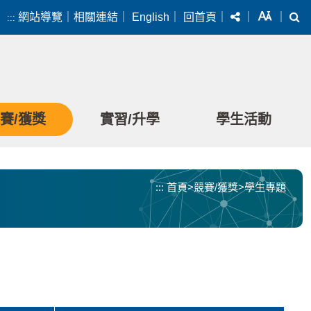
分享
字級
搜
網站導覽
｜
相關連結
｜
English
｜
回首頁
｜
｜
｜
:::
賽/獲獎
實習/升學
學生活動
:::
首頁
>
競賽/獲獎
>
學生專題