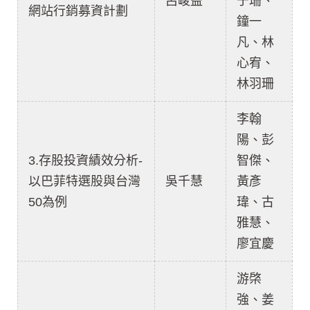
呂峻益
于珊、
網站行銷募資計劃
鐘一
凡、林
心宥、
林羽珊
李翰
陽、彭
3.存股投資績效分析-
智傑、
以巴菲特選股與台灣
吳千慧
黃彥
50為例
瑋、古
雅慧、
廖宜慶
游棨
強、姜