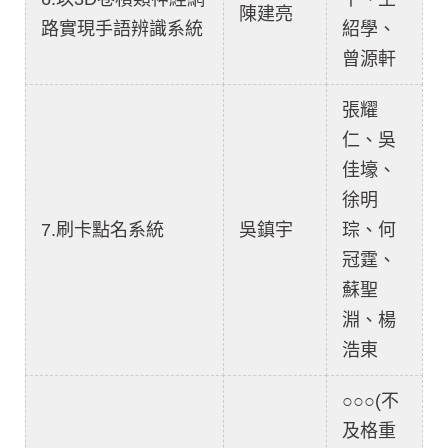
陳建亮
路實現手語辨識系統
紹學、
曾源軒
張耀
仁、吳
佳壕、
徐明
7.刷卡點名系統
吳鎮宇
琮、何
冠霆、
蘇聖
淵、楊
浩東
○○○(不
及格重