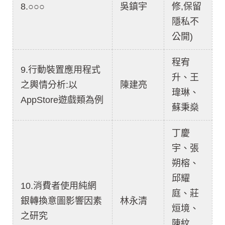
8.○○○
吳鎮宇
修,保留
隱私不
公開)
程宥
9.行動裝置應用程式
升、王
之輿情分析:以
陳建亮
瑋琳、
AppStore遊戲類為例
蘇秉燊
丁慶
宇、張
朔榕、
邱耀
10.消費者使用純網
庭、莊
銀轉換意圖影響因素
林永清
烜境、
之研究
陳紋