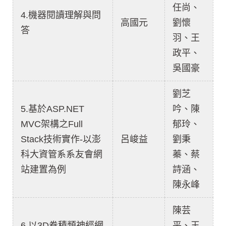
任尚、
4.機器閱讀理解與問
高國元
劉懷
答
羽、王
政平、
吳國豪
劉芝
5.基於ASP.NET
吟、陳
MVC架構之Full
郁玲、
Stack技術實作-以澎
呂峻益
劉秉
科大資管系系友會網
蓁、蔡
站建置為例
詩涵、
陳永峰
陳芸
6.以3D卷積類神經網
平、王