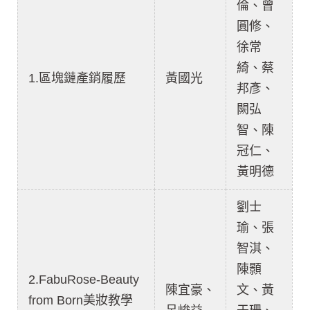
倫、曾
圓修、
徐常
綺、蔡
1.區塊鏈產銷履歷
黃國光
邦彥、
闕弘
智、陳
冠仁、
黃明德
劉士
瑜、張
智淇、
陳顥
2.FabuRose-Beauty
陳宜豪、
文、黃
from Born美妝教學