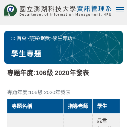
跳
到
主
要
內
容
:::
首頁
>
競賽/獲獎
>
學生專題
區
塊
學生專題
專題年度:106級 2020年發表
專題年度:106級 2020年發表
專題名稱
指導老師
學生
晁韋