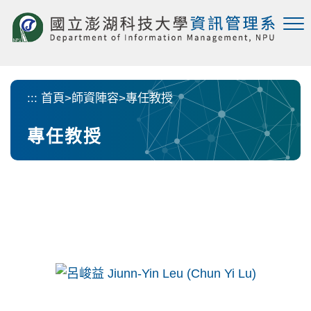
跳
到
主
要
內
容
:::
首頁
>
師資陣容
>
專任教授
區
塊
專任教授