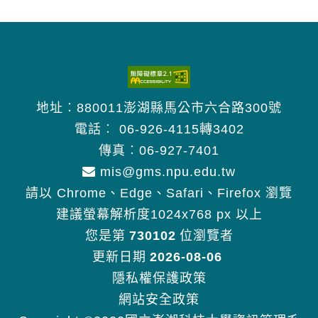
共同主持人
高等學校專題比賽佳作。
Implementing and Administering a
基於計算思維模式之學習認知對學習構念
107級2021發表「情緒感知系統之前端界
Microsoft Windows 2000 Directory
之影響研究-以台灣區大學生為例，二年期
面實作」、「情緒感知系統之後台管理界
Services Infrastructure
(106/10/1~108/12/31) 主持人
面實作」合併之「後疫情時代基於人臉AI
Managing a Windows 2000 Network
情緒偵測與Google GCP雲端OAuth驗證
Environment
地址︰880011澎湖縣馬公市六合路300號
模式之學習測驗管理系統」
Designing a Microsoft Windows 2000
產學合作計畫
電話︰
06-926-4115轉3402
2022 教育部主辦-全國技專校院學生
Directory Services Infrastructure
107 優遊白沙APP建置計畫-委託單位:資
傳真︰06-927-7401
實務專題製作競賽「商業管理群」全
Implementing and Administering a
作電腦公司。金額10,3000.
mis@gms.npu.edu.tw
國第二名,1284隊參賽
Microsoft Windows 2000 Network
107 校務系統-SAPP人工智慧語音聲控模
請以 Chrome、Edge、Safari、Firefox 瀏覽
2022 國立澎湖科技大學學生專題製作
Infrastructure
組可行性評估。金額5,000
建議螢幕解析度1024x768 px 以上
競賽「電資與數位媒體群」佳作
Installing, Configuring, and
113 某醫學中心眼科視網膜內皮細胞AI識
您是第
730102
位瀏覽者
104級2018發表「優游白沙-智慧跳島一條
Administering Microsoft Windows
別及輔助醫師診斷紀錄系統案。
更新日期
2026-08-06
街_旅遊介紹APP」
2000 Server
114 台中某醫院 (1) 掛號櫃台即時多國語
隱私權保護政策
2019 國立澎湖科技大學學生專題製作
Installing, Configuring, and
言語音翻譯系統 (2) 護理站實習教育系統
網站安全政策
競賽「觀光休閒與餐旅群」佳作
Administering Microsoft Windows