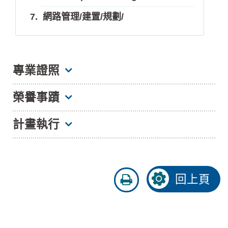
網路管理/建置/規劃/
專業證照
榮譽事蹟
MCP，Microsoft Certified Professional
計畫執行
比賽得獎（僅列出得獎作品）,
其他請見
微軟認證專家合計八張如下
本系系網專題資料
Designing and Implementing
科技部計畫
圖示:教育部比賽,或參賽千隊以上,或國際性
Databases with Microsoft SQL
資料之邏輯表徵與推理，三年期
比賽
Server™ 2000 Enterprise Edition
友
回上頁
(105.08.01~107.07.31)，共同主持人
善
Installing, Configuring, and
情緒感知與空間互動之物聯網健康照護機
列
110級2024 發表「AI 影像識別系統-以視
Administering Microsoft SQL
印
制，一年期（104/08/01~105/09/30），
網膜細胞 Guttata為例」，榮獲澎湖縣中
Server™ 2000 Enterprise Edition