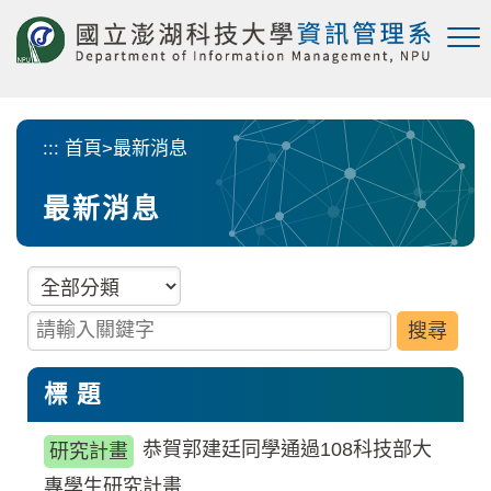
跳
到
主
要
內
容
:::
首頁
>
最新消息
區
塊
最新消息
分類項目
請輸入關鍵字
標 題
恭賀郭建廷同學通過108科技部大
研究計畫
專學生研究計畫