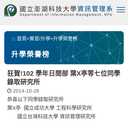
跳
到
主
要
內
容
:::
首頁
>
實習/升學
>
升學榮譽榜
區
塊
升學榮譽榜
狂賀!102 學年日間部 葉X亭等七位同學
錄取研究所
2014-10-28
恭喜以下同學錄取研究所
葉X亭 國立成功大學 工程科學研究所
國立台灣科技大學 資訊管理研究所