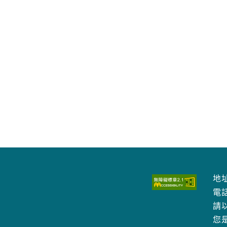
地址
電
請以
您