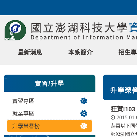
跳
到
主
要
內
容
區
最新消息
本系簡介
招生專
塊
:::
實習/升學
升學榮
實習專區
狂賀!10
就業專區
2015-01-
升學榮譽榜
恭喜以下同
鄭X瑜 國