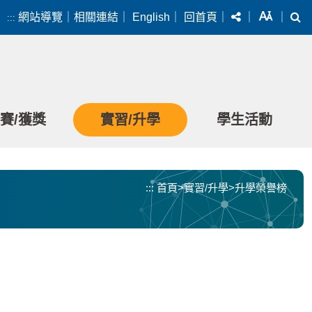
分享
字級
搜
網站導覽
｜
相關連結
｜
English
｜
回首頁
｜
｜
｜
:::
賽/獲獎
實習/升學
學生活動
:::
首頁
>
實習/升學
>
升學榮譽榜