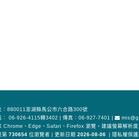
︰880011澎湖縣馬公市六合路300號
話︰
06-926-4115轉3402
|
傳真︰06-927-7401
|
mis@gm
 Chrome、Edge、Safari、Firefox 瀏覽
，
建議螢幕解析度10
是第
730654
位瀏覽者
|
更新日期
2026-08-06
|
隱私權保護