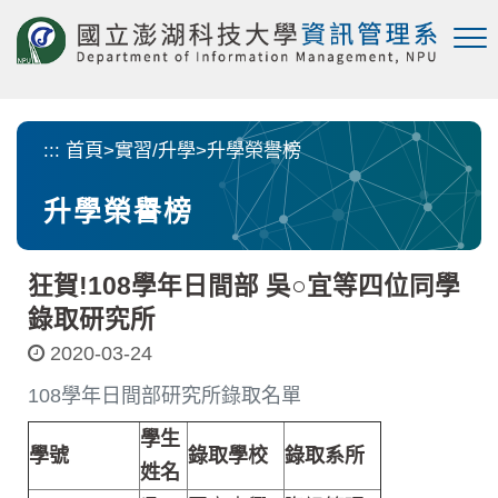
跳
到
主
要
內
容
:::
首頁
>
實習/升學
>
升學榮譽榜
區
塊
升學榮譽榜
狂賀!108學年日間部 吳○宜等四位同學
錄取研究所
2020-03-24
108學年日間部研究所錄取名單
學生
學號
錄取學校
錄取系所
姓名