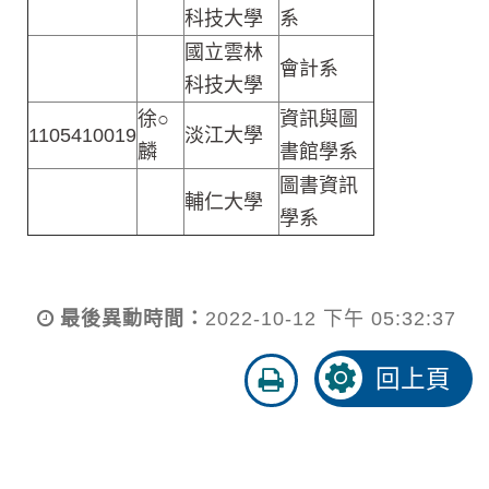
科技大學
系
國立雲林
會計系
科技大學
徐○
資訊與圖
1105410019
淡江大學
麟
書館學系
圖書資訊
輔仁大學
學系
最後異動時間：
2022-10-12 下午 05:32:37
友
回上頁
善
列
印