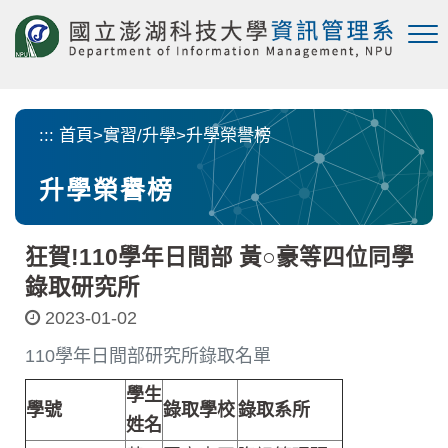
跳
到
主
要
內
容
:::
首頁
>
實習/升學
>
升學榮譽榜
區
塊
升學榮譽榜
狂賀!110學年日間部 黃○豪等四位同學
錄取研究所
2023-01-02
110學年日間部研究所錄取名單
學生
學號
錄取學校
錄取系所
姓名