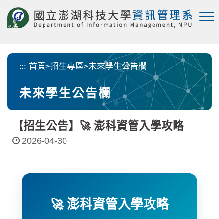
跳
到
主
要
內
容
:::
首頁
>
招生專區
>
未來學生公告欄
區
塊
未來學生公告欄
【招生公告】🚀 澎科資管入學攻略
2026-04-30
🚀 澎科資管入學攻略