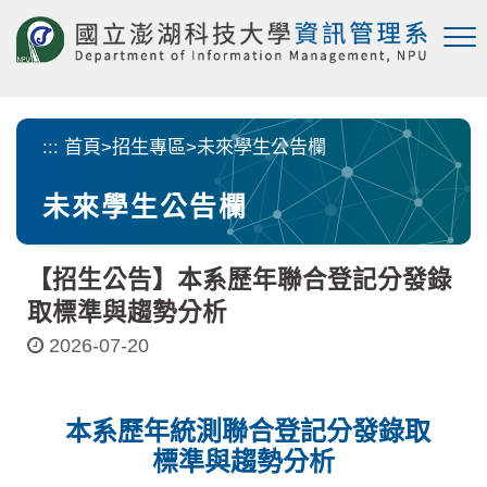
跳
到
主
要
內
容
:::
首頁
>
招生專區
>
未來學生公告欄
區
塊
未來學生公告欄
【招生公告】本系歷年聯合登記分發錄
取標準與趨勢分析
2026-07-20
本系歷年統測聯合登記分發錄取
標準與趨勢分析