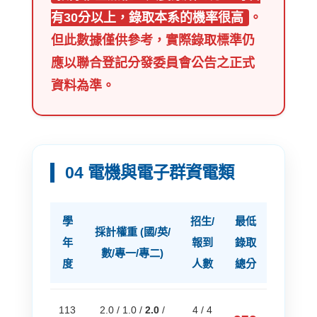
有30分以上，錄取本系的機率很高
。
但此數據僅供參考，實際錄取標準仍
應以聯合登記分發委員會公告之正式
資料為準。
04 電機與電子群資電類
學
招生/
最低
採計權重 (國/英/
年
報到
錄取
數/專一/專二)
度
人數
總分
113
2.0 / 1.0 /
2.0
/
4 / 4