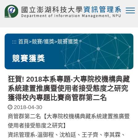
跳
到
主
要
內
容
:::
首頁
>
競賽/獲獎
>
競賽獲獎
區
塊
競賽獲獎
狂賀! 2018本系專題-大專院校機構典藏
系統建置推廣暨使用者接受態度之研究
獲得校內專題比賽商管群第二名
2018-04-30
商管群第二名【大專院校機構典藏系統建置推廣暨
使用者接受態度之研究】
資訊管理系-溫御程、沈柏廷、王子齊、李其霖、