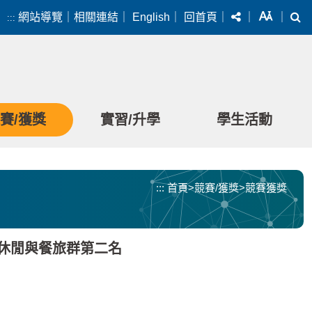
分享
字級
搜
網站導覽
｜
相關連結
｜
English
｜
回首頁
｜
｜
｜
:::
賽/獲獎
實習/升學
學生活動
:::
首頁
>
競賽/獲獎
>
競賽獲獎
觀光休閒與餐旅群第二名