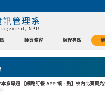
區
師資陣容
課程專區
競
獎
017本系專題 【網路訂餐 APP 懶．點】校內比賽
30