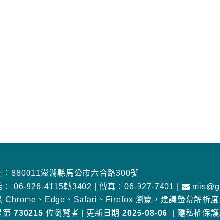
︰880011澎湖縣馬公市六合路300號
話︰
06-926-4115轉3402
|
傳真︰06-927-7401
|
mis@gm
 Chrome、Edge、Safari、Firefox 瀏覽
，
建議螢幕解析度10
是第
730215
位瀏覽者
|
更新日期
2026-08-06
|
隱私權保護