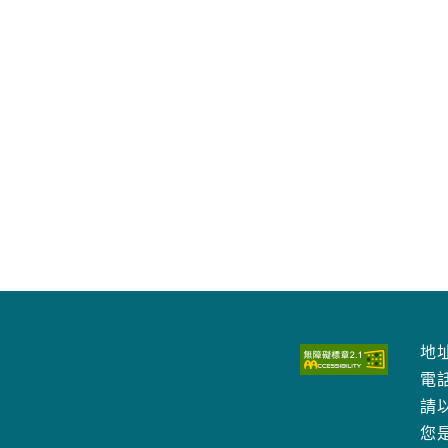
地址
電
請以
您