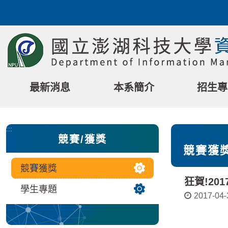
跳
到
主
要
內
容
區
最新消息
本系簡介
招生專
塊
:::
競賽/獲獎
競賽獲
競賽獲獎
狂賀!2
學生專題
2017-04-