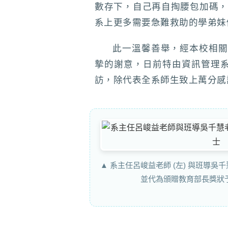
數存下，自己再自掏腰包加碼
系上更多需要急難救助的學弟妹
此一溫馨善舉，經本校相關
摯的謝意，日前特由資訊管理
訪，除代表全系師生致上萬分感
▲ 系主任呂峻益老師 (左) 與班導吳
並代為頒贈教育部長獎狀予