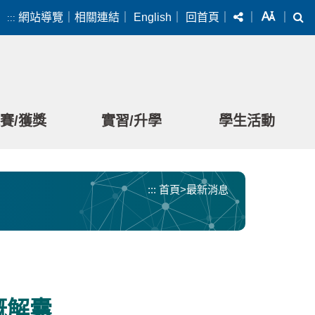
分享
字級
搜
網站導覽
｜
相關連結
｜
English
｜
回首頁
｜
｜
｜
:::
賽/獲獎
實習/升學
學生活動
:::
首頁
>
最新消息
慨解囊