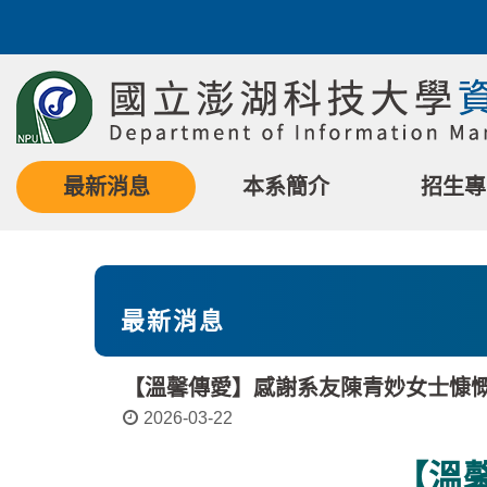
跳
到
主
要
內
容
區
最新消息
本系簡介
招生專
塊
最新消息
【溫馨傳愛】感謝系友陳青妙女士慷
2026-03-22
【溫