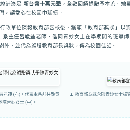
，總計湊足
新台幣十萬元整
，全數回饋捐贈予本系。她
們，讓愛心在校園中延續。
行政單位陳報教育部審核後，獲頒「教育部獎狀」以
系
系主任呂峻益老師
，偕同青妙女士在學期間的班導
謝外，並代為頒贈教育部長獎狀，傳為校園佳話。
▲ 教育部為感念陳青妙女士捐
千慧老師 (右)，代表本系前往致意
陳青妙女士 (中)。