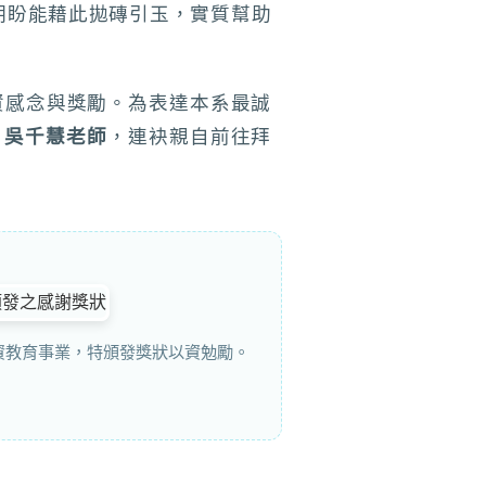
期盼能藉此拋磚引玉，實質幫助
資感念與獎勵。為表達本系最誠
師
吳千慧老師
，連袂親自前往拜
資教育事業，特頒發獎狀以資勉勵。