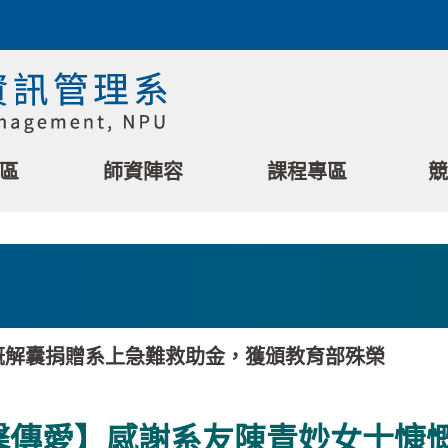
區
師資陣容
課程專區
競
慨解囊捐贈系上急難救助金，獲頒教育部殊榮
馨傳愛】感謝系友陳青妙女士慷