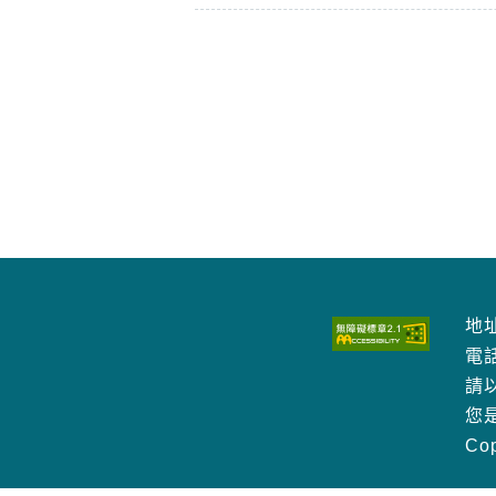
地址
電
請以
您
Co