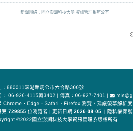
新聞聯絡：國立澎湖科技大學 資訊管理系辦公室
︰880011澎湖縣馬公市六合路300號
話︰
06-926-4115轉3402
|
傳真︰06-927-7401
|
mis@gm
 Chrome、Edge、Safari、Firefox 瀏覽
，
建議螢幕解析度10
是第
729855
位瀏覽者
|
更新日期
2026-08-05
|
隱私權保護
pyright ©2022國立澎湖科技大學資訊管理系版權所有