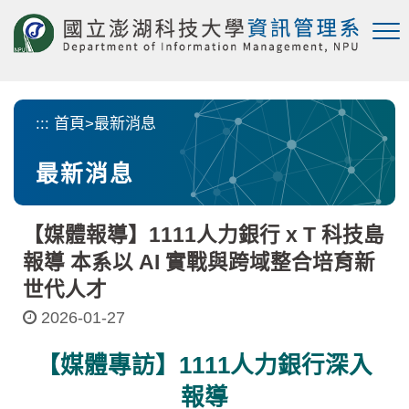
跳
到
主
要
內
容
:::
首頁
>
最新消息
區
塊
最新消息
【媒體報導】1111人力銀行 x T 科技島
報導 本系以 AI 實戰與跨域整合培育新
世代人才
2026-01-27
【媒體專訪】1111人力銀行深入
報導