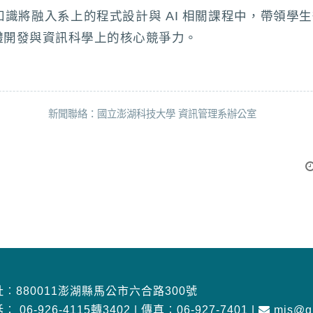
識將融入系上的程式設計與 AI 相關課程中，帶領學
體開發與資訊科學上的核心競爭力。
新聞聯絡：國立澎湖科技大學 資訊管理系辦公室
︰880011澎湖縣馬公市六合路300號
話︰
06-926-4115轉3402
|
傳真︰06-927-7401
|
mis@gm