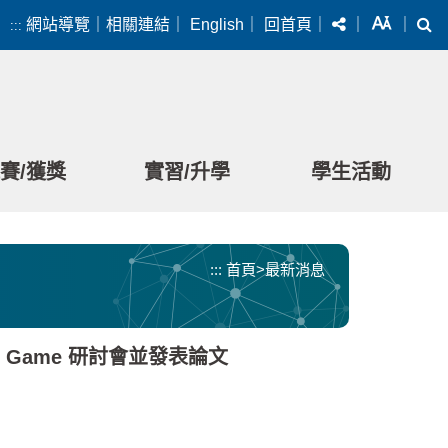
分享
字級
搜
網站導覽
｜
相關連結
｜
English
｜
回首頁
｜
｜
｜
:::
賽/獲獎
實習/升學
學生活動
:::
首頁
>
最新消息
rial Game 研討會並發表論文