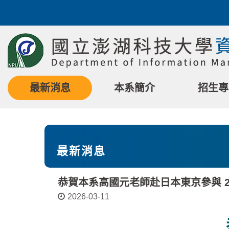
跳
到
主
要
內
容
區
最新消息
本系簡介
招生專
塊
最新消息
恭賀本系高國元老師赴日本東京參與 2026 Int
2026-03-11