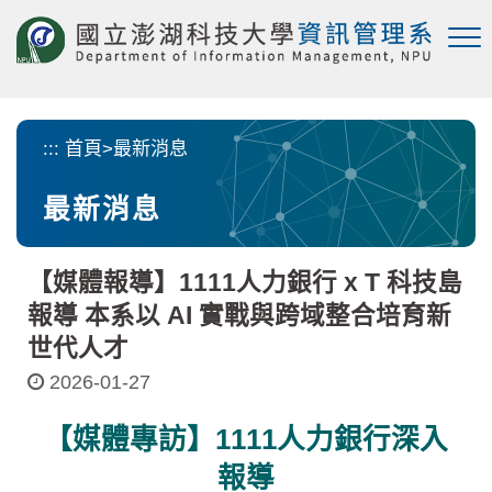
跳
到
主
要
內
容
:::
首頁
>
最新消息
區
塊
最新消息
【媒體報導】1111人力銀行 x T 科技島
報導 本系以 AI 實戰與跨域整合培育新
世代人才
2026-01-27
【媒體專訪】1111人力銀行深入
報導