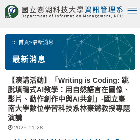
跳
到
主
要
內
容
:::
首頁
>
最新消息
區
塊
最新消息
【演講活動】「Writing is Coding: 跳
脫填鴨式AI教學：用自然語言在圖像、
影片、動作創作中與AI共創」-國立臺
南大學數位學習科技系林豪鏘教授專題
演講
2025-11-28