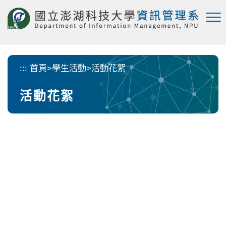
跳
到
主
要
內
容
:::
首頁
>
學生活動
>
活動花絮
區
塊
活動花絮