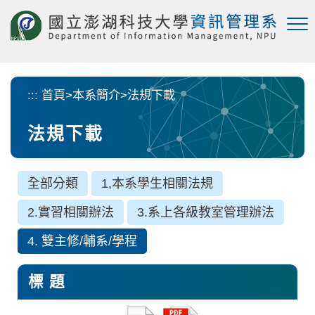
跳
到
主
要
內
容
:::
首頁
>
本系簡介
>
法規下載
區
塊
法規下載
全部分類
1,本系學生相關法規
2.實習相關辦法
3.系上各級教室管理辦法
4. 雙主修/輔系/學程
標 題