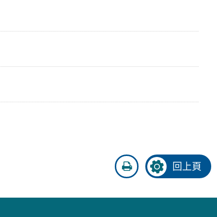
友
回上頁
善
列
印