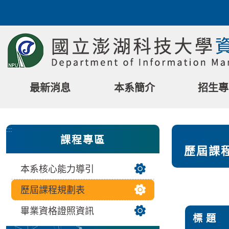
跳
到
主
要
內
容
區
最新消息
本系簡介
招生專
塊
:::
課程專區
歷屆課
本系核心能力導引
歷屆課程規劃表
畢業資格證照資訊
標 題