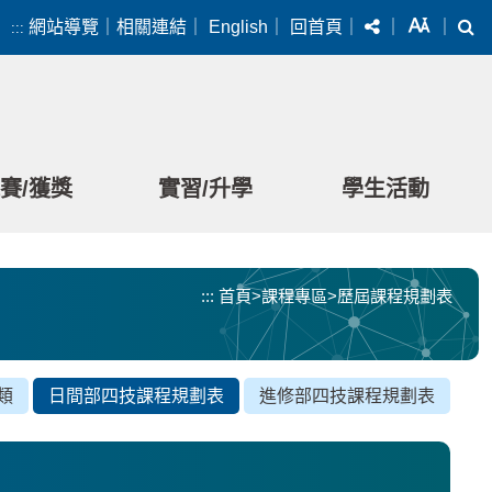
分享
字級
搜
網站導覽
｜
相關連結
｜
English
｜
回首頁
｜
｜
｜
:::
賽/獲獎
實習/升學
學生活動
:::
首頁
>
課程專區
>
歷屆課程規劃表
類
日間部四技課程規劃表
進修部四技課程規劃表