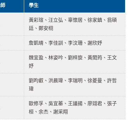
老師
學生
黃彩瑄、汪立弘、辜懷居、徐家鎮、翁碩
慧
廷、鄭安栩
益
詹凱晴、李佳訓、李汶珊、謝欣妤
魏宜盈、林姿吟、劉梓旋、黃閎筠、王文
益
妤
劉昀叡、洪晨瑋、李瑞明、徐菱曼、許哲
亮
瑋
歐修孚、吳宜蓁、王議揚、廖翊君、張子
光
桓、余杰、謝采翔