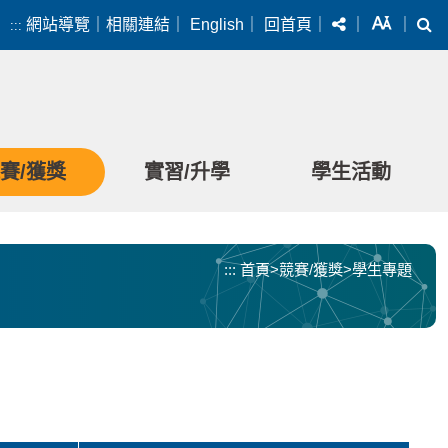
分享
字級
搜
網站導覽
｜
相關連結
｜
English
｜
回首頁
｜
｜
｜
:::
賽/獲獎
實習/升學
學生活動
:::
首頁
>
競賽/獲獎
>
學生專題