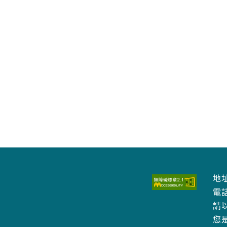
地址
電
請以
您