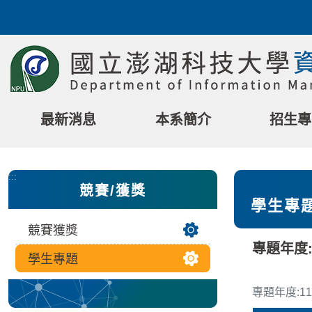
跳
到
主
要
內
容
區
最新消息
本系簡介
招生專
塊
:::
競賽/獲獎
學生專
競賽獲獎
專題年度:
學生專題
專題年度:11