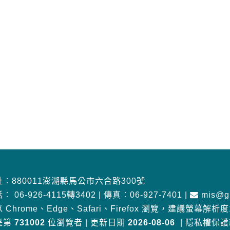
︰880011澎湖縣馬公市六合路300號
話︰
06-926-4115轉3402
|
傳真︰06-927-7401
|
mis@gm
 Chrome、Edge、Safari、Firefox 瀏覽
，
建議螢幕解析度10
是第
731002
位瀏覽者
|
更新日期
2026-08-06
|
隱私權保護