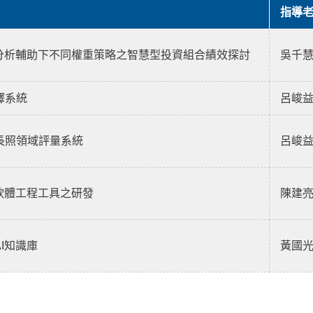
指導
新聞分析輔助下不同權重策略之智慧型投資組合績效探討
吳千
譯系統
呂峻
與長照領域評量系統
呂峻
助軟體工程工具之研發
陳建
AI知識庫
黃國