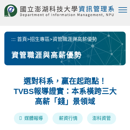
跳
到
主
要
內
容
:::
首頁
>
招生專區
>
資管職涯與高薪優勢
區
塊
資管職涯與高薪優勢
選對科系，贏在起跑點！
TVBS報導證實：本系橫跨三大
高薪「錢」景領域
媒體報導
薪資行情
澎科資管